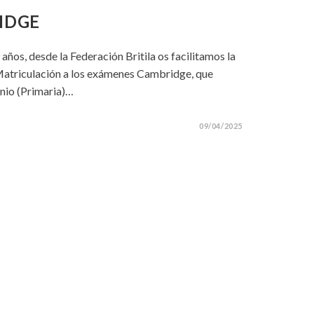
IDGE
ños, desde la Federación Britila os facilitamos la
Matriculación a los exámenes Cambridge, que
unio (Primaria)…
09/04/2025