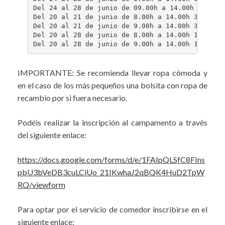
Del 24 al 28 de junio de 09.00h a 14.00h 75 Euro
Del 20 al 21 de junio de 8.00h a 14.00h 36 Euros
Del 20 al 21 de junio de 9.00h a 14.00h 30 Euros
Del 20 al 28 de junio de 8.00h a 14.00h 126 Euro
Del 20 al 28 de junio de 9.00h a 14.00h 105 Eur
IMPORTANTE: Se recomienda llevar ropa cómoda y
en el caso de los más pequeños una bolsita con ropa de
recambio por si fuera necesario.
Podéis realizar la inscripción al campamento a través
del siguiente enlace:
https://docs.google.com/forms/d/e/1FAIpQLSfC8FIns
pbU3bVeDB3cuLCiUo_21IKwhaJ2qBQK4HuD2TpW
RQ/viewform
Para optar por el servicio de comedor inscribirse en el
siguiente enlace: