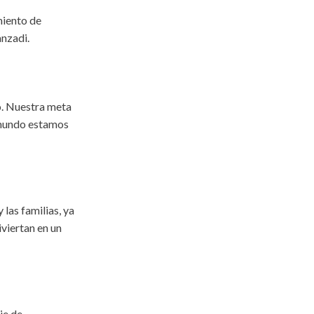
miento de
nzadi.
o. Nuestra meta
 mundo estamos
las familias, ya
viertan en un
je de