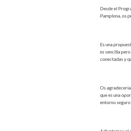
Desde el Progra
Pamplona, os p
Es una propuest
es sencilla per
conectadas y qu
Os agradeceríam
que es una opor
entorno seguro 
Adjuntamos el c