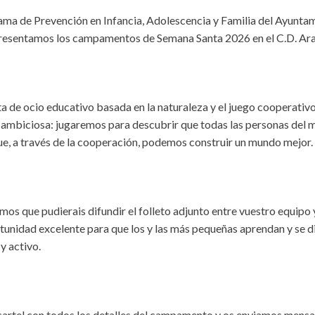
ma de Prevención en Infancia, Adolescencia y Familia del Ayunta
resentamos los campamentos de Semana Santa 2026 en el C.D. Ara
a de ocio educativo basada en la naturaleza y el juego cooperativ
o ambiciosa: jugaremos para descubrir que todas las personas del
e, a través de la cooperación, podemos construir un mundo mejor.
os que pudierais difundir el folleto adjunto entre vuestro equipo y 
tunidad excelente para que los y las más pequeñas aprendan y se di
y activo.
artel con todos los detalles del campamento y os enviamos mensa