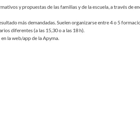
rmativos y propuestas de las familias y de la escuela, a través de en
esultado más demandadas. Suelen organizarse entre 4 o 5 formacio
rios diferentes (a las 15,30 o a las 18 h).
s en la web/app de la Apyma.