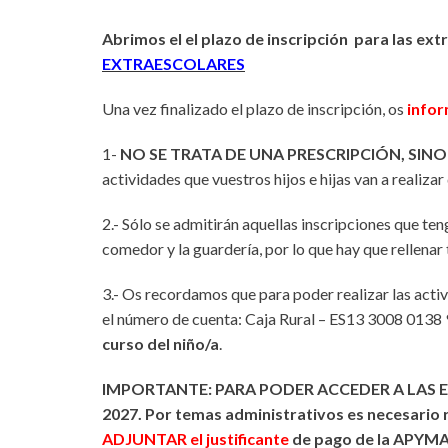
Abrimos el el plazo de inscripción para las ext
EXTRAESCOLARES
Una vez finalizado el plazo de inscripción, os
info
1-
NO SE TRATA DE UNA PRESCRIPCIÓN, SINO
actividades que vuestros hijos e hijas van a realizar
2.- Sólo se admitirán aquellas inscripciones que t
comedor y la guardería, por lo que hay que rellenar 
3.-
Os recordamos que para poder realizar las acti
el número de cuenta: Caja Rural – ES13 3008 0138
curso del niño/a
.
IMPORTANTE: PARA PODER ACCEDER A LAS 
2027. Por temas administrativos es necesario re
ADJUNTAR el justificante
de pago de la APYMA 