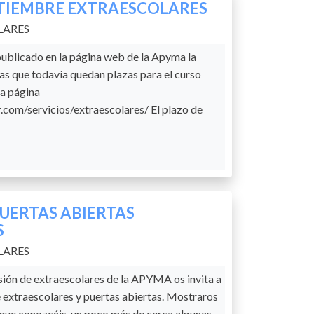
PTIEMBRE EXTRAESCOLARES
LARES
ublicado en la página web de la Apyma la
las que todavía quedan plazas para el curso
la página
com/servicios/extraescolares/ El plazo de
PUERTAS ABIERTAS
S
LARES
sión de extraescolares de la APYMA os invita a
e extraescolares y puertas abiertas. Mostraros
y que conozcáis un poco más de cerca algunas