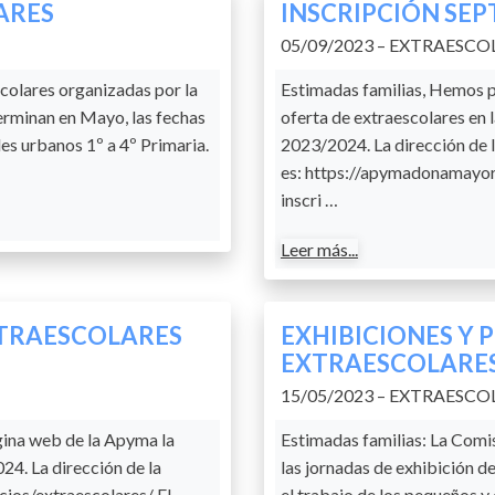
ARES
INSCRIPCIÓN SE
05/09/2023 – EXTRAESCO
scolares organizadas por la
Estimadas familias, Hemos p
rminan en Mayo, las fechas
oferta de extraescolares en 
les urbanos 1º a 4º Primaria.
2023/2024. La dirección de 
es: https://apymadonamayor.
inscri …
Leer más...
XTRAESCOLARES
EXHIBICIONES Y 
EXTRAESCOLARE
15/05/2023 – EXTRAESCO
gina web de la Apyma la
Estimadas familias: La Comi
24. La dirección de la
las jornadas de exhibición d
ios/extraescolares/ El
el trabajo de los pequeños 