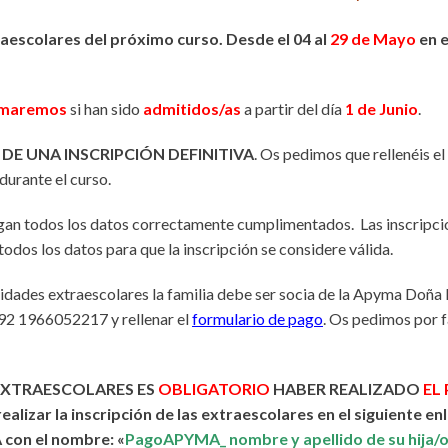
raescolares del próximo curso. Desde el 04 al
29 de Mayo
en e
rmaremos
si han sido
admitidos/as
a partir del día
1 de Junio
.
 DE UNA INSCRIPCIÓN DEFINITIVA
.
Os pedimos que rellenéis el 
 durante el curso.
engan todos los datos correctamente cumplimentados. Las inscripci
todos los datos para que la inscripción se considere válida.
vidades extraescolares la familia debe ser socia de la Apyma Doñ
 92 1966052217 y rellenar el
formulario de pago
. Os pedimos por 
EXTRAESCOLARES ES
OBLIGATORIO
HABER REALIZADO
EL
alizar la inscripción de las extraescolares en el siguiente en
con el nombre: «
PagoAPYMA_ nombre y apellido de su hija/