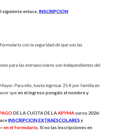
l siguiente enlace,
INSCRIPCION
formulario con la seguridad de que son las
ones para las extraescolares son independientes del
a Mayor
. Para ello, basta ingresar 25 € por familia en
favor que
en el ingreso pongáis el nombre y
 PAGO
DE LA CUOTA DE LA
APYMA
curso 2026-
lace
INSCRIPCION EXTRAESCOLARES
y
o
»
en el formulario
. Si no las inscripciones en